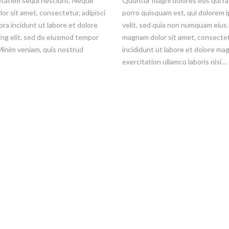
ptatem sequi nesciunt. Neque
Quuntur magni dolores eos qui r
or sit amet, consectetur, adipisci
porro quisquam est, qui dolorem i
ra incidunt ut labore et dolore
velit, sed quia non numquam eius 
ing elit, sed do eiusmod tempor
magnam dolor sit amet, consectet
 Minim veniam, quis nostrud
incididunt ut labore et dolore ma
exercitation ullamco laboris nisi…