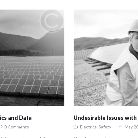
ics and Data
Undesirable Issues with
0
Comments
Electrical Safety
May 20