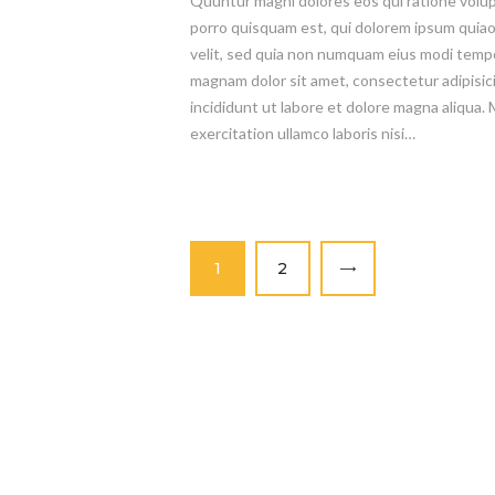
Quuntur magni dolores eos qui ratione volu
porro quisquam est, qui dolorem ipsum quiaol
velit, sed quia non numquam eius modi tempo
magnam dolor sit amet, consectetur adipisic
incididunt ut labore et dolore magna aliqua.
exercitation ullamco laboris nisi…
Paginação
PAGE
1
PAGE
2
>
dos
conteúdos