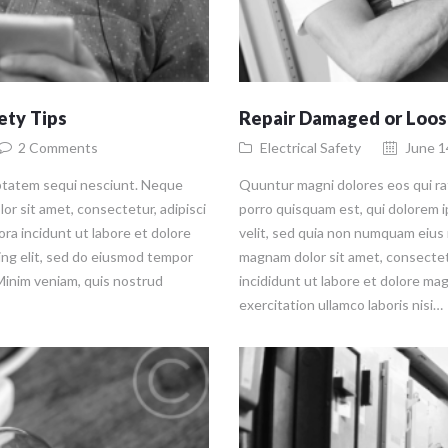
ety Tips
Repair Damaged or Loose
2
Comments
Electrical Safety
June 1
ptatem sequi nesciunt. Neque
Quuntur magni dolores eos qui r
or sit amet, consectetur, adipisci
porro quisquam est, qui dolorem i
ra incidunt ut labore et dolore
velit, sed quia non numquam eius 
ing elit, sed do eiusmod tempor
magnam dolor sit amet, consectet
 Minim veniam, quis nostrud
incididunt ut labore et dolore ma
exercitation ullamco laboris nisi…