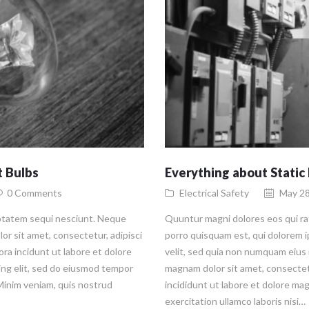
t Bulbs
Everything about Static 
0
Comments
Electrical Safety
May 28
ptatem sequi nesciunt. Neque
Quuntur magni dolores eos qui r
or sit amet, consectetur, adipisci
porro quisquam est, qui dolorem i
ra incidunt ut labore et dolore
velit, sed quia non numquam eius 
ing elit, sed do eiusmod tempor
magnam dolor sit amet, consectet
 Minim veniam, quis nostrud
incididunt ut labore et dolore ma
exercitation ullamco laboris nisi…