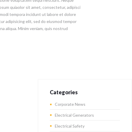
atione voluptatem sequi nesciunt. Neque
psum quiaolor sit amet, consectetur, adipisci
modi tempora incidunt ut labore et dolore
ur adipisicing elit, sed do eiusmod tempor
gna aliqua. Minim veniam, quis nostrud
Categories
Corporate News
Electrical Generators
Electrical Safety