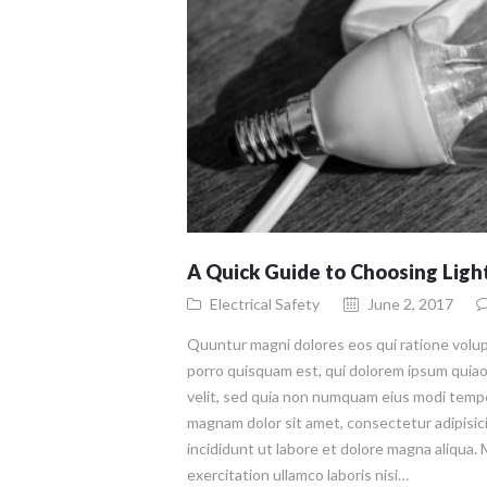
A Quick Guide to Choosing Ligh
Electrical Safety
June 2, 2017
Quuntur magni dolores eos qui ratione volu
porro quisquam est, qui dolorem ipsum quiaol
velit, sed quia non numquam eius modi tempo
magnam dolor sit amet, consectetur adipisic
incididunt ut labore et dolore magna aliqua.
exercitation ullamco laboris nisi…