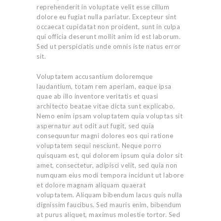
reprehenderit in voluptate velit esse cillum
dolore eu fugiat nulla pariatur. Excepteur sint
occaecat cupidatat non proident, sunt in culpa
qui officia deserunt mollit anim id est laborum.
Sed ut perspiciatis unde omnis iste natus error
sit.
Voluptatem accusantium doloremque
laudantium, totam rem aperiam, eaque ipsa
quae ab illo inventore veritatis et quasi
architecto beatae vitae dicta sunt explicabo.
Nemo enim ipsam voluptatem quia voluptas sit
aspernatur aut odit aut fugit, sed quia
consequuntur magni dolores eos qui ratione
voluptatem sequi nesciunt. Neque porro
quisquam est, qui dolorem ipsum quia dolor sit
amet, consectetur, adipisci velit, sed quia non
numquam eius modi tempora incidunt ut labore
et dolore magnam aliquam quaerat
voluptatem. Aliquam bibendum lacus quis nulla
dignissim faucibus. Sed mauris enim, bibendum
at purus aliquet, maximus molestie tortor. Sed