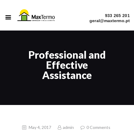
933 265 201
INÍCIO
SERVIÇOS
Professional and
A EMPRESA
Effective
CATÁLOGOS
Assistance
OBRAS
May 4, 2017
admin
0
Comments