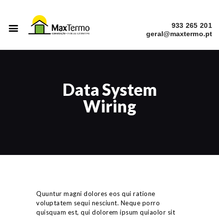
933 265 201
INÍCIO
SERVIÇOS
Data System
A EMPRESA
Wiring
CATÁLOGOS
OBRAS
Quuntur magni dolores eos qui ratione
voluptatem sequi nesciunt. Neque porro
quisquam est, qui dolorem ipsum quiaolor sit