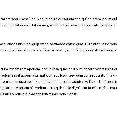
atem sequi nesciunt. Neque porro quisquam est, qui dolorem ipsum quiaol
dunt ut labore et dolore magnam dolor sit amet, consectetur adipisicing
co laboris nisi ut aliquip ex ea commodo consequat. Duis aute irure dolor
eur sint occaecat cupidatat non proident, sunt in culpa qui officia deseru
m, totam rem aperiam, eaque ipsa quae ab illo inventore veritatis et qu
voluptas sit aspernatur aut odit aut fugit, sed quia consequuntur magni
orem ipsum quia dolor sit amet, consectetur, adipisci velit, sed quia no
uptatem. Aliquam bibendum lacus quis nulla dignissim faucibus. Sed maur
s eu sollicitudin. Sed fringilla malesuada luctus.