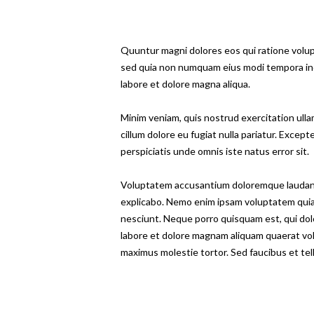
Quuntur magni dolores eos qui ratione volupt
sed quia non numquam eius modi tempora inci
labore et dolore magna aliqua.
Minim veniam, quis nostrud exercitation ullam
cillum dolore eu fugiat nulla pariatur. Except
perspiciatis unde omnis iste natus error sit.
Voluptatem accusantium doloremque laudantiu
explicabo. Nemo enim ipsam voluptatem quia 
nesciunt. Neque porro quisquam est, qui dol
labore et dolore magnam aliquam quaerat vol
maximus molestie tortor. Sed faucibus et tellu