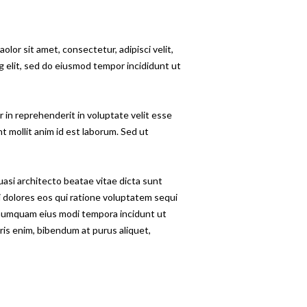
or sit amet, consectetur, adipisci velit,
 elit, sed do eiusmod tempor incididunt ut
 in reprehenderit in voluptate velit esse
nt mollit anim id est laborum. Sed ut
asi architecto beatae vitae dicta sunt
 dolores eos qui ratione voluptatem sequi
n numquam eius modi tempora incidunt ut
is enim, bibendum at purus aliquet,